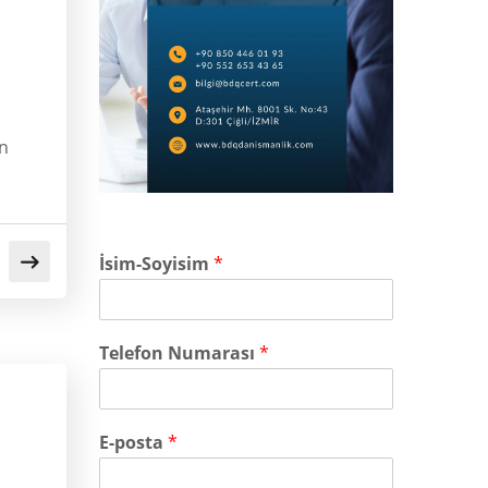
in
İsim-Soyisim
*
Telefon Numarası
*
E-posta
*