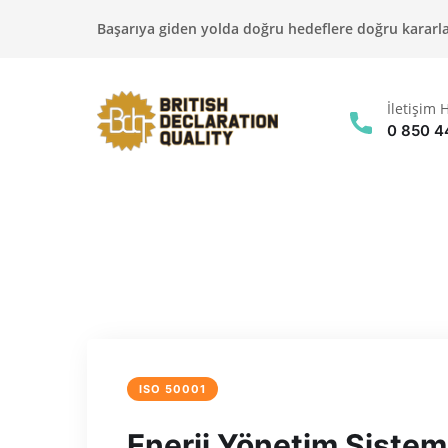
Başarıya giden yolda doğru hedeflere doğru kararlar
İletişim H
0 850 4
ISO 50001
Enerji Yönetim Sistem