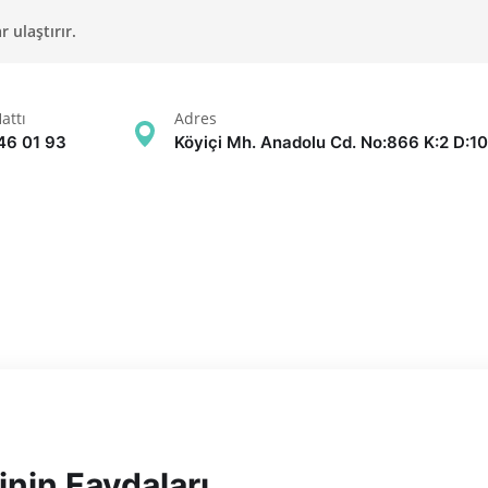
 ulaştırır.
attı
Adres
46 01 93
Köyiçi Mh. Anadolu Cd. No:866 K:2 D:10
inin Faydaları