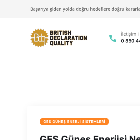
Başarıya giden yolda doğru hedeflere doğru kararlar
İletişim H
0 850 4
GES GÜNEŞ ENERJİ SİSTEMLERİ
GES Güneş Enerjisi Ne