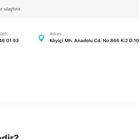
 ulaştırır.
attı
Adres
46 01 93
Köyiçi Mh. Anadolu Cd. No:866 K:2 D:10
dir?