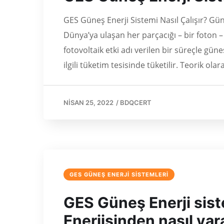
GES Güneş Enerji Sistemi Nasıl Çalışır? Gün
Dünya’ya ulaşan her parçacığı – bir foton –
fotovoltaik etki adı verilen bir süreçle güneş
ilgili tüketim tesisinde tüketilir. Teorik ol
NISAN 25, 2022
/
BDQCERT
GES GÜNEŞ ENERJİ SİSTEMLERİ
GES Güneş Enerji sist
Enerjisinden nasıl yara