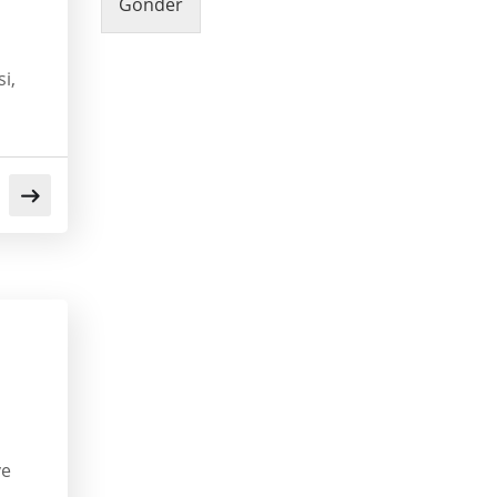
Gönder
i,
ve