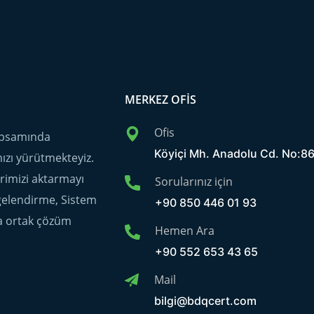
MERKEZ OFIS
Ofis
kapsamında
Köyiçi Mh. Anadolu Cd. No:866
ımızı yürütmekteyiz.
erimizi aktarmayı
Sorularınız için
lgelendirme, Sistem
+90 850 446 01 93
a ortak çözüm
Hemen Ara
+90 552 653 43 65
Mail
bilgi@bdqcert.com