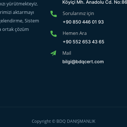
Köyiçi Mh. Anadolu Cd. No:866
ımızı yürütmekteyiz.
erimizi aktarmayı
Sorularınız için
lgelendirme, Sistem
+90 850 446 01 93
a ortak çözüm
Hemen Ara
+90 552 653 43 65
Mail
bilgi@bdqcert.com
Copyright © BDQ DANIŞMANLIK