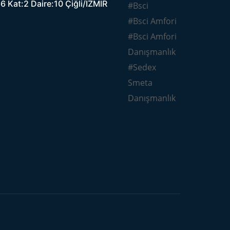
 Kat:2 Daire:10 Çiğli/İZMİR
#Bsci
#Bsci Amfori
#Bsci Amfori
Danışmanlık
#Sedex
Smeta
Danışmanlık