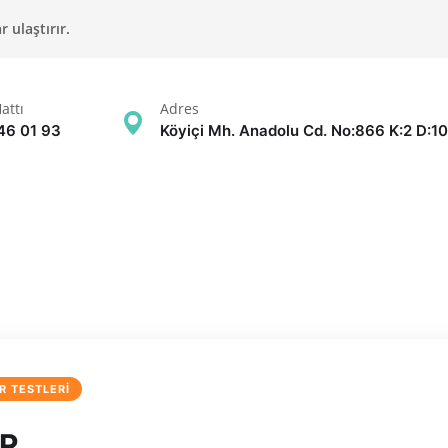
 ulaştırır.
attı
Adres
46 01 93
Köyiçi Mh. Anadolu Cd. No:866 K:2 D:10
R TESTLERI
AR