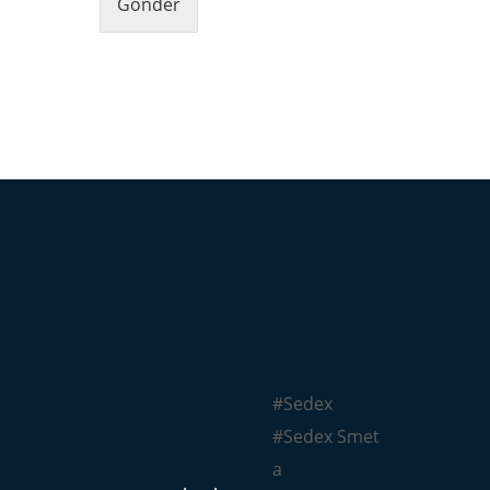
Gönder
#Sedex
#Sedex Smet
a