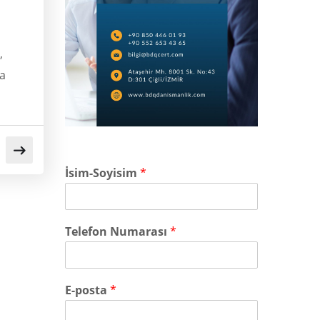
,
da
İsim-Soyisim
*
Telefon Numarası
*
E-posta
*