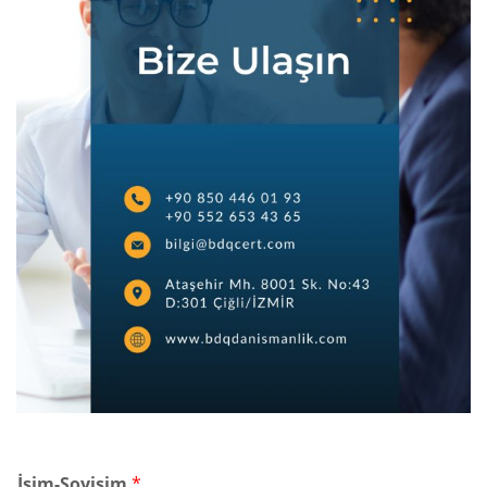
İsim-Soyisim
*