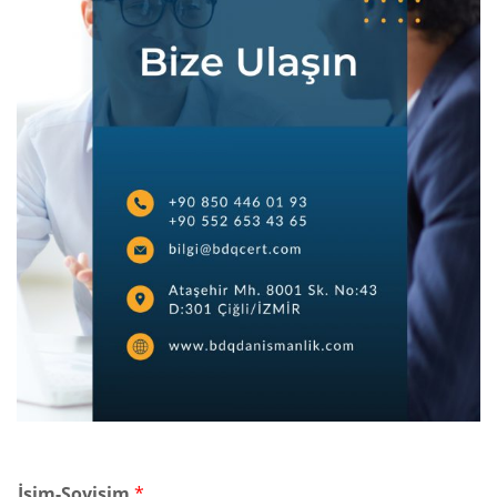
İsim-Soyisim
*