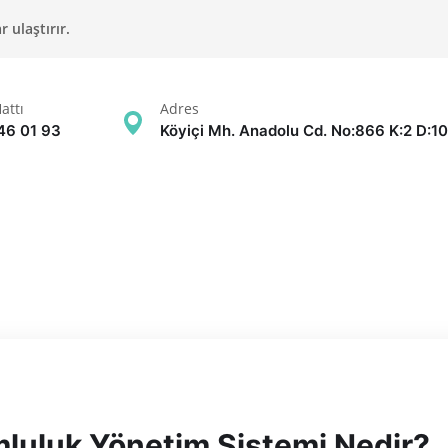
 ulaştırır.
attı
Adres
46 01 93
Köyiçi Mh. Anadolu Cd. No:866 K:2 D:10
uluk Yönetim Sistemi Nedir?