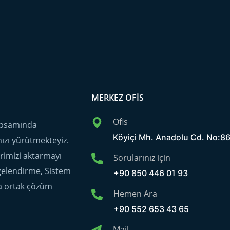
MERKEZ OFIS
Ofis
kapsamında
Köyiçi Mh. Anadolu Cd. No:866
ımızı yürütmekteyiz.
erimizi aktarmayı
Sorularınız için
lgelendirme, Sistem
+90 850 446 01 93
a ortak çözüm
Hemen Ara
+90 552 653 43 65
Mail