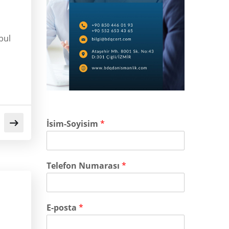
bul
İsim-Soyisim
*
Telefon Numarası
*
E-posta
*