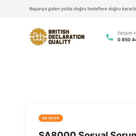
Başarıya giden yolda doğru hedeflere doğru kararlar
İletişim H
0 850 4
SA 8000
SA8000 Sosyal Soruml