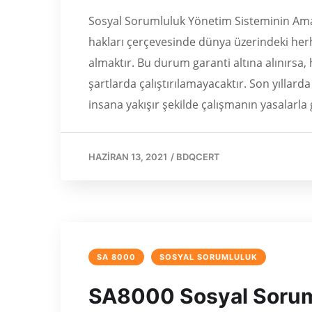
Sosyal Sorumluluk Yönetim Sisteminin Ama
hakları çerçevesinde dünya üzerindeki herha
almaktır. Bu durum garanti altına alınırsa
şartlarda çalıştırılamayacaktır. Son yılla
insana yakışır şekilde çalışmanın yasalarla 
HAZIRAN 13, 2021
/
BDQCERT
SA 8000
SOSYAL SORUMLULUK
SA8000 Sosyal Sorum